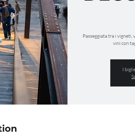
Passeggiata tra i vigneti, 
vini con ta
I bigl
S
tion