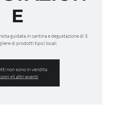
E
visita guidata in cantina e degustazione di 3
gliere di prodotti tipici locali
ietti non sono in vendita
copri gli altri eventi