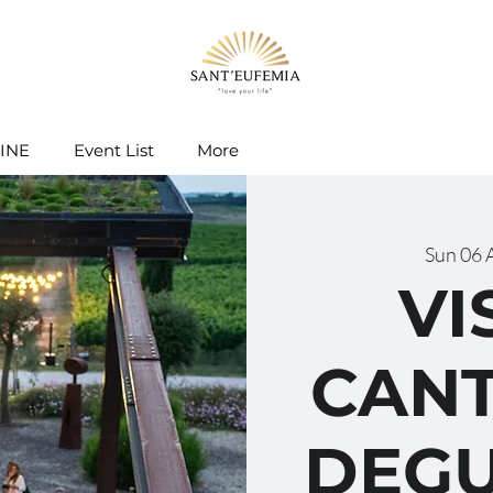
INE
Event List
More
Sun 06 
VI
CANT
DEGU