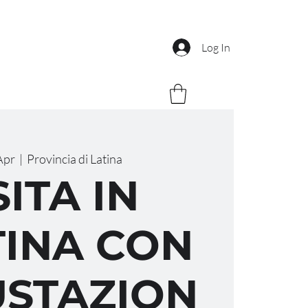
Log In
Apr
  |  
Provincia di Latina
SITA IN
INA CON
STAZION