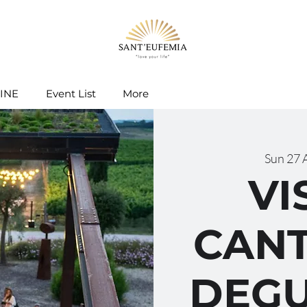
INE
Event List
More
Sun 27 
VI
CANT
DEGU