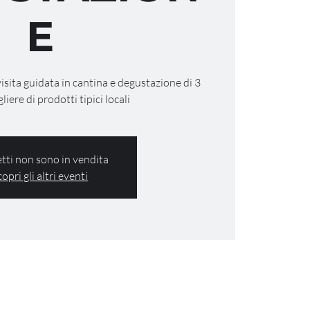
E
visita guidata in cantina e degustazione di 3
gliere di prodotti tipici locali
ietti non sono in vendita
copri gli altri eventi