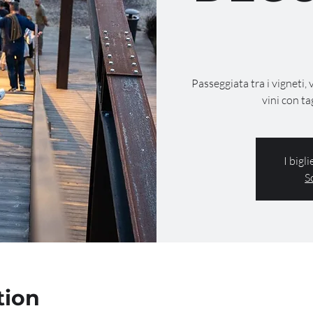
Passeggiata tra i vigneti, 
vini con ta
I bigl
S
tion