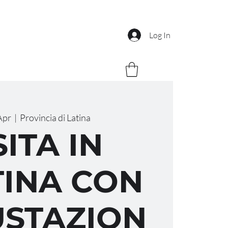
Log In
Apr
  |  
Provincia di Latina
SITA IN
INA CON
STAZION