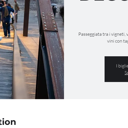
Passeggiata tra i vigneti, 
vini con ta
I bigl
S
tion