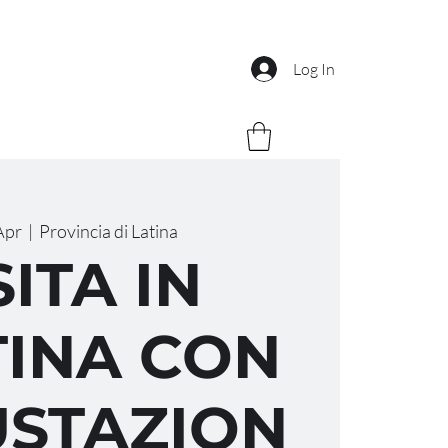
Log In
Apr
  |  
Provincia di Latina
SITA IN
INA CON
STAZION