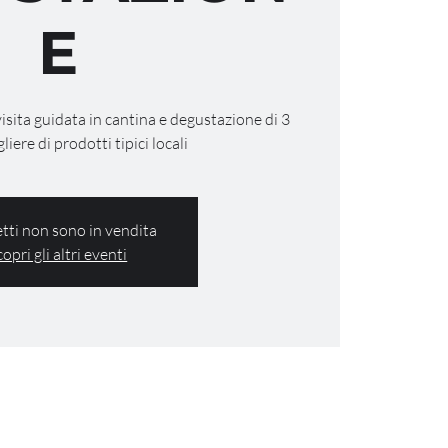
E
visita guidata in cantina e degustazione di 3
gliere di prodotti tipici locali
ietti non sono in vendita
copri gli altri eventi