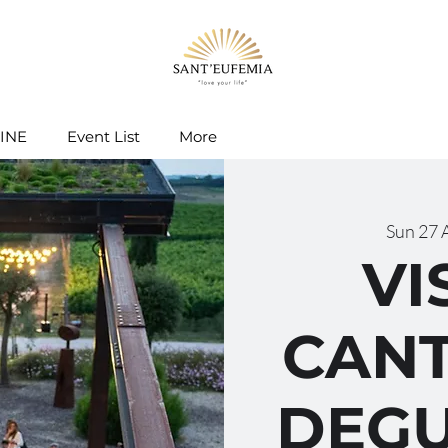
INE
Event List
More
Sun 27 
VI
CANT
DEGU