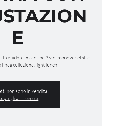
STAZION
E
isita guidata in cantina 3 vini monovarietali e
a linea collezione, light lunch
ietti non sono in vendita
copri gli altri eventi