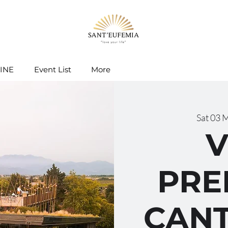
INE
Event List
More
Sat 03 
V
PRE
CANT