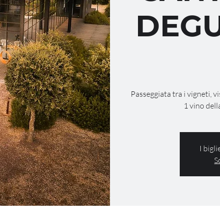
DEGU
Passeggiata tra i vigneti, v
1 vino dell
I bigl
S