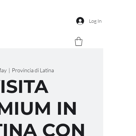
Log In
May
  |  
Provincia di Latina
ISITA
MIUM IN
INA CON