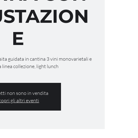
STAZION
E
isita guidata in cantina 3 vini monovarietali e
a linea collezione, light lunch
ietti non sono in vendita
copri gli altri eventi