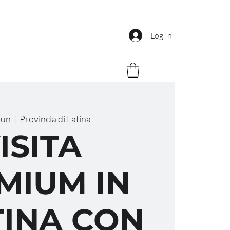
Log In
Jun
  |  
Provincia di Latina
ISITA
MIUM IN
INA CON