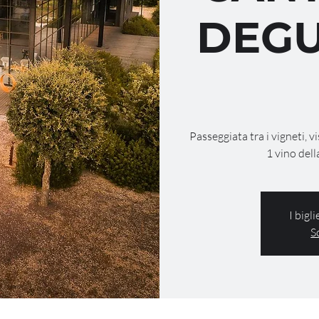
DEGU
Passeggiata tra i vigneti, v
1 vino dell
I bigl
S