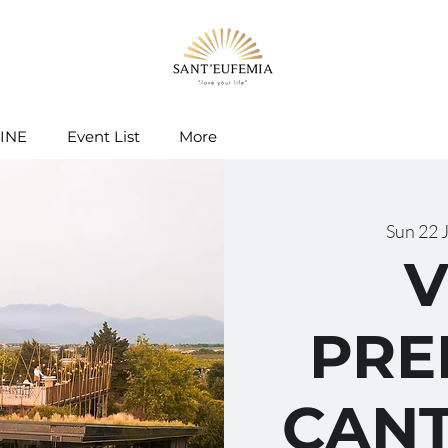
INE
Event List
More
Sun 22 
V
PRE
CANT