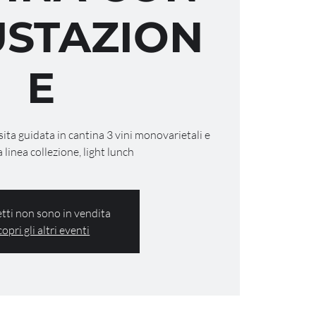
STAZION
E
isita guidata in cantina 3 vini monovarietali e
a linea collezione, light lunch
ietti non sono in vendita
copri gli altri eventi