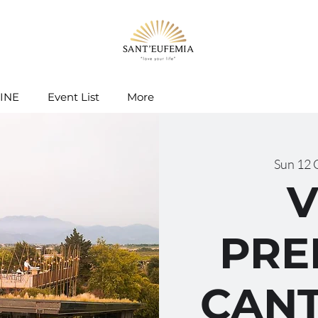
INE
Event List
More
Sun 12 
V
PRE
CANT