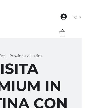
Log In
Oct
  |  
Provincia di Latina
ISITA
MIUM IN
INA CON