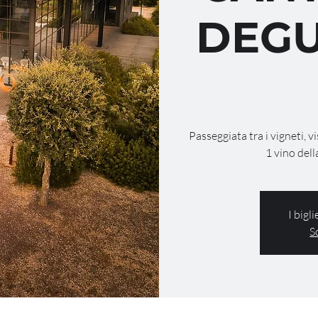
DEGU
Passeggiata tra i vigneti, v
1 vino dell
I bigl
S