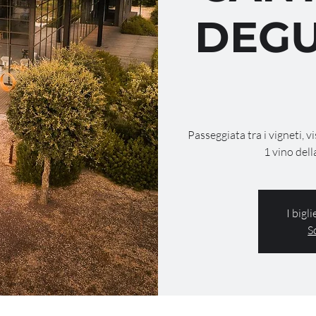
DEGU
Passeggiata tra i vigneti, v
1 vino dell
I bigl
S