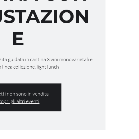
STAZION
E
isita guidata in cantina 3 vini monovarietali e
a linea collezione, light lunch
ietti non sono in vendita
copri gli altri eventi