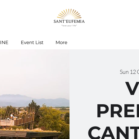
INE
Event List
More
Sun 12 
V
PRE
CANT