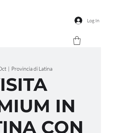
Log In
Oct
  |  
Provincia di Latina
ISITA
MIUM IN
INA CON