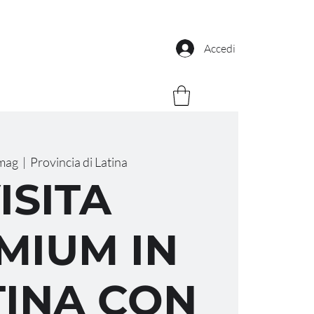
Accedi
mag
  |  
Provincia di Latina
ISITA
MIUM IN
INA CON