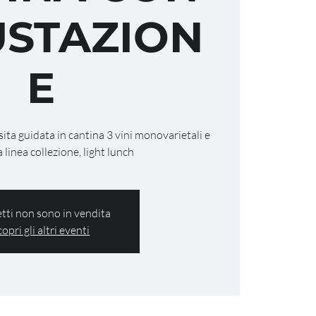
STAZION
E
isita guidata in cantina 3 vini monovarietali e
a linea collezione, light lunch
ietti non sono in vendita
copri gli altri eventi