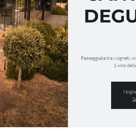
DEGU
Passeggiata tra i vigneti, v
1 vino dell
I bigl
S