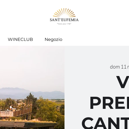
WINECLUB
Negozio
dom 11 
V
PRE
CANT