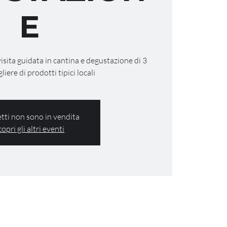
E
visita guidata in cantina e degustazione di 3
gliere di prodotti tipici locali
ietti non sono in vendita
copri gli altri eventi