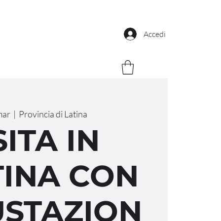
Accedi
mar
  |  
Provincia di Latina
SITA IN
INA CON
STAZION