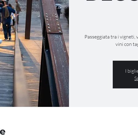
Passeggiata tra i vigneti, 
vini con ta
I bigl
S
de