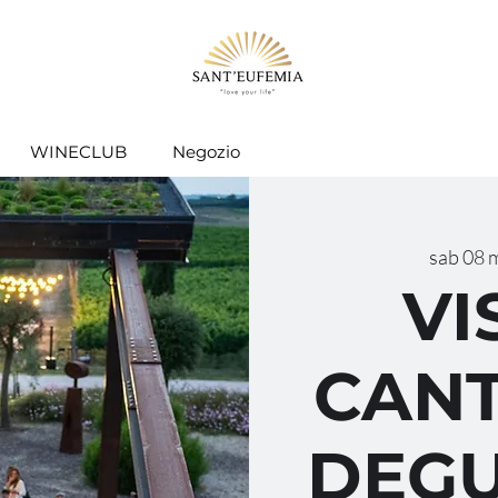
WINECLUB
Negozio
sab 08 
VI
CANT
DEGU