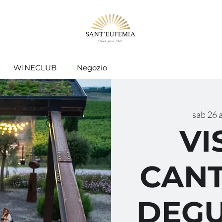
WINECLUB
Negozio
sab 26 
VI
CANT
DEGU