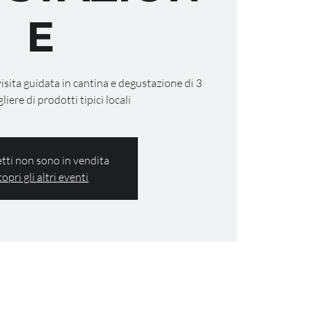
E
visita guidata in cantina e degustazione di 3
gliere di prodotti tipici locali
ietti non sono in vendita
copri gli altri eventi