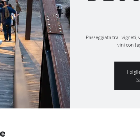
Passeggiata tra i vigneti, 
vini con ta
I bigl
S
de