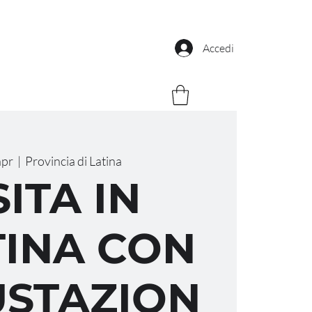
Accedi
apr
  |  
Provincia di Latina
SITA IN
INA CON
STAZION