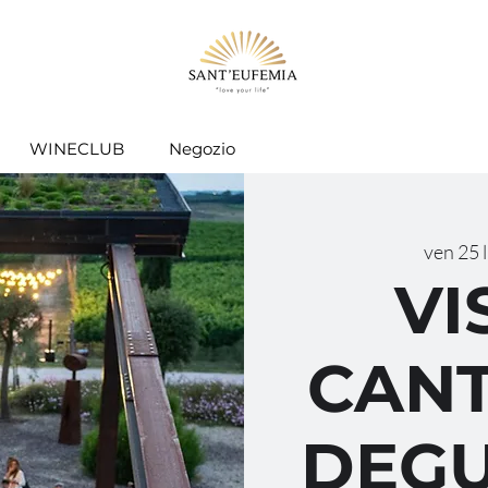
WINECLUB
Negozio
ven 25 
VI
CANT
DEGU