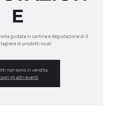
E
visita guidata in cantina e degustazione di 3
 tagliere di prodotti locali
ietti non sono in vendita
copri gli altri eventi