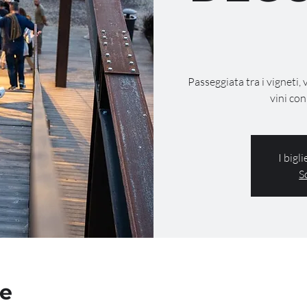
Passeggiata tra i vigneti, 
vini con
I bigl
S
de