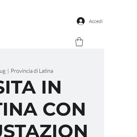
Accedi
lug
  |  
Provincia di Latina
SITA IN
INA CON
STAZION