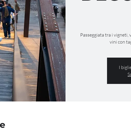
Passeggiata tra i vigneti, 
vini con ta
I bigl
S
de