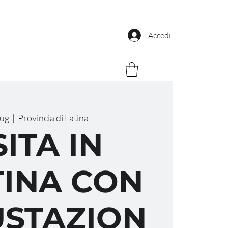
Accedi
lug
  |  
Provincia di Latina
SITA IN
INA CON
STAZION