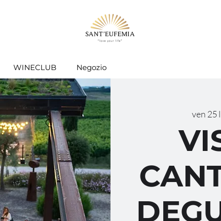
WINECLUB
Negozio
ven 25 
VI
CANT
DEGU