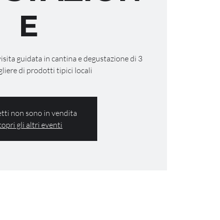
E
visita guidata in cantina e degustazione di 3
gliere di prodotti tipici locali
ietti non sono in vendita
copri gli altri eventi