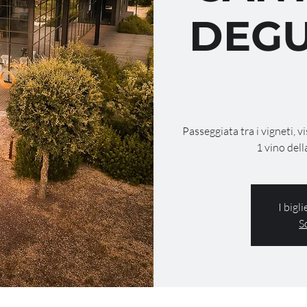
DEGU
Passeggiata tra i vigneti, v
1 vino dell
I bigl
S