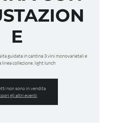
STAZION
E
isita guidata in cantina 3 vini monovarietali e
a linea collezione, light lunch
ietti non sono in vendita
copri gli altri eventi