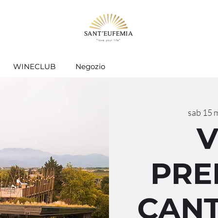
WINECLUB
Negozio
sab 15 
V
PRE
CANT