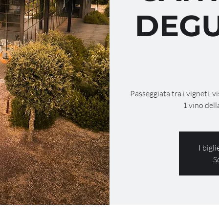
DEGU
Passeggiata tra i vigneti, v
1 vino dell
I bigl
S