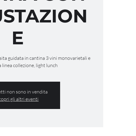
STAZION
E
isita guidata in cantina 3 vini monovarietali e
a linea collezione, light lunch
ietti non sono in vendita
copri gli altri eventi