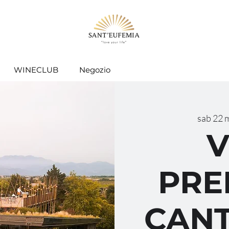
WINECLUB
Negozio
sab 22 
V
PRE
CANT