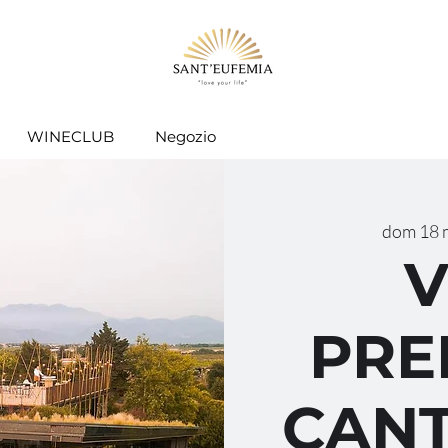
WINECLUB
Negozio
dom 18 
V
PRE
CANT