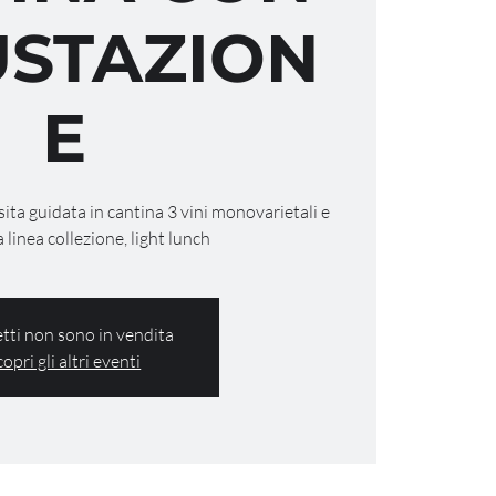
STAZION
E
isita guidata in cantina 3 vini monovarietali e
a linea collezione, light lunch
ietti non sono in vendita
copri gli altri eventi