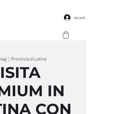
Accedi
mag
  |  
Provincia di Latina
ISITA
MIUM IN
INA CON