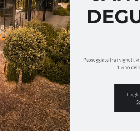
DEGU
Passeggiata tra i vigneti, v
1 vino dell
I bigl
S