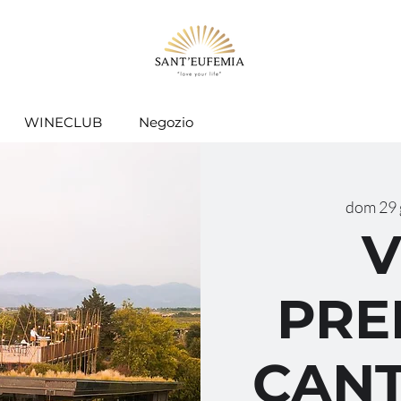
WINECLUB
Negozio
dom 29 
V
PRE
CANT