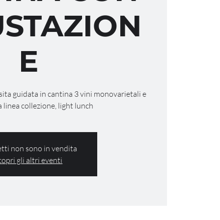
STAZION
E
isita guidata in cantina 3 vini monovarietali e
a linea collezione, light lunch
ietti non sono in vendita
copri gli altri eventi