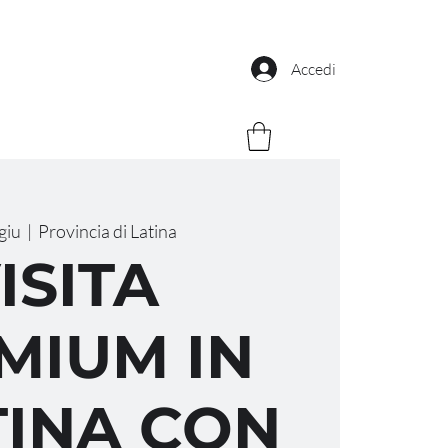
Accedi
giu
  |  
Provincia di Latina
ISITA
MIUM IN
INA CON