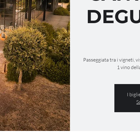
DEGU
Passeggiata tra i vigneti, v
1 vino dell
I bigl
S