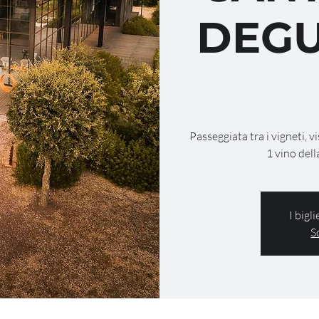
DEGU
Passeggiata tra i vigneti, v
1 vino dell
I bigl
S