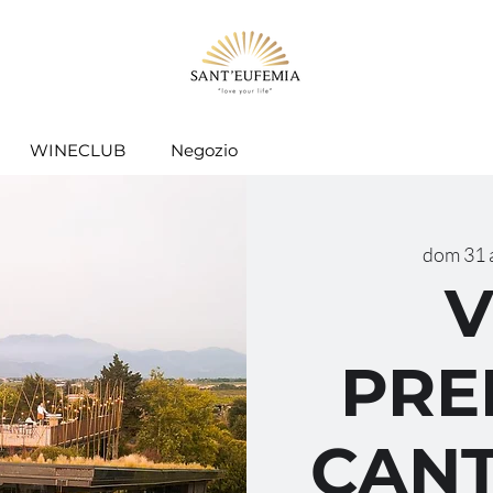
WINECLUB
Negozio
dom 31 
V
PRE
CANT