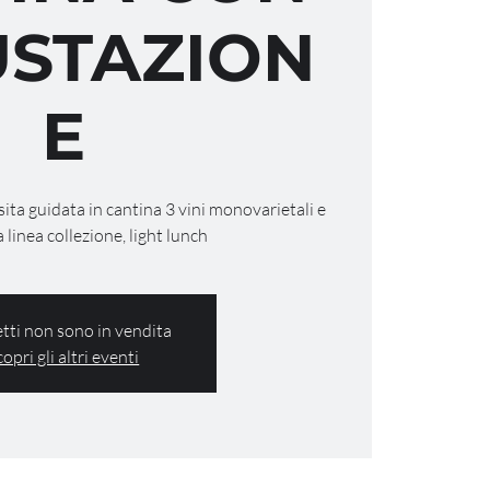
STAZION
E
isita guidata in cantina 3 vini monovarietali e
a linea collezione, light lunch
ietti non sono in vendita
copri gli altri eventi